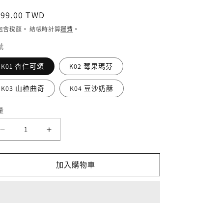
定
199.00 TWD
價
包含稅額。 結帳時計算
運費
。
號
K01 杏仁可頌
K02 莓果瑪芬
K03 山楂曲奇
K04 豆沙奶酥
量
PINK
PINK
BEAR
BEAR
皮
皮
加入購物車
克
克
熊
熊
Butterbear
Butterbear
黃
黃
油
油