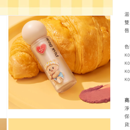
滋
雙
唇
色
K
K
K
K
商
淨
在
保
互
動
貨
視