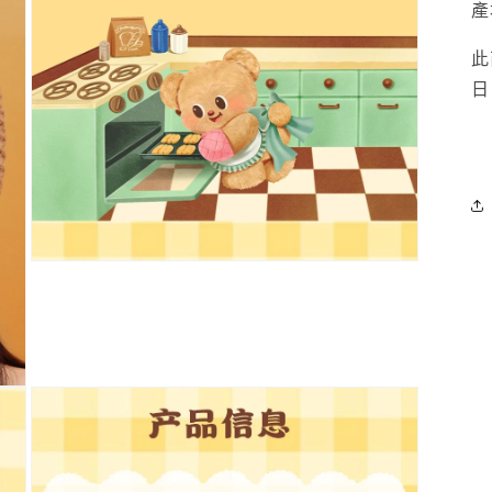
產
窗
中
此
開
啟
日
多
媒
體
檔
案
3
在
互
動
視
窗
中
開
啟
多
媒
體