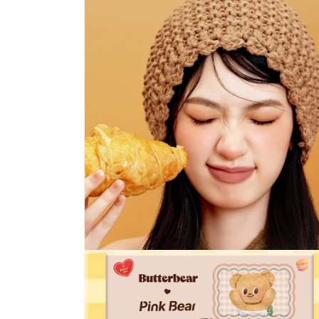
動
視
窗
中
開
啟
多
媒
體
檔
案
2
在
互
動
視
窗