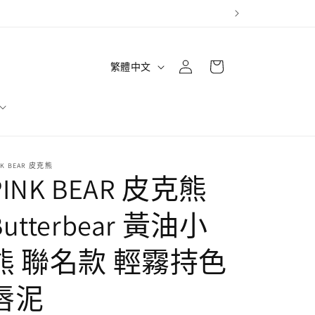
購
登
語
物
繁體中文
入
言
車
NK BEAR 皮克熊
PINK BEAR 皮克熊
Butterbear 黃油小
熊 聯名款 輕霧持色
唇泥