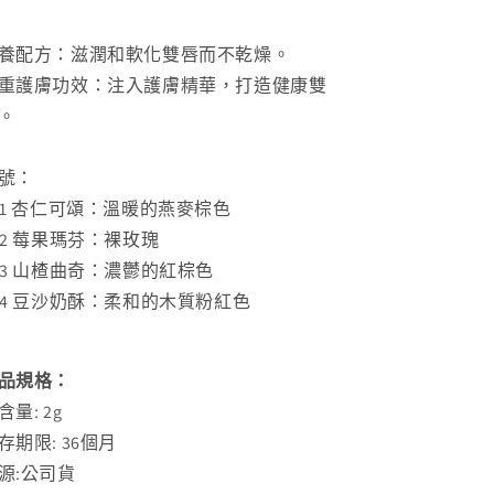
小
小
熊
熊
養配方：滋潤和軟化雙唇而不乾燥。
聯
聯
重護膚功效：注入護膚精華，打造健康雙
名
名
。
款
款
輕
輕
號：
霧
霧
01 杏仁可頌：溫暖的燕麥棕色
持
持
02 莓果瑪芬：裸玫瑰
色
色
03 山楂曲奇：濃鬱的紅棕色
唇
唇
04 豆沙奶酥：柔和的木質粉紅色
泥
泥
數
數
量
量
品規格：
減
增
含量: 2g
少
加
存期限: 36個月
源:公司貨