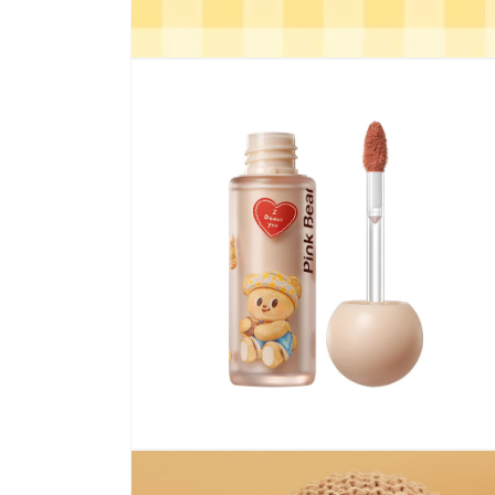
在
互
動
視
窗
中
開
啟
多
媒
體
檔
案
1
在
互