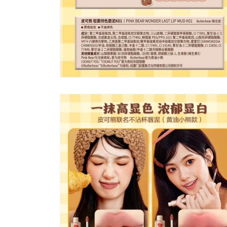
中
開
啟
多
媒
體
檔
案
4
在
互
動
視
窗
中
開
啟
多
媒
體
檔
案
6