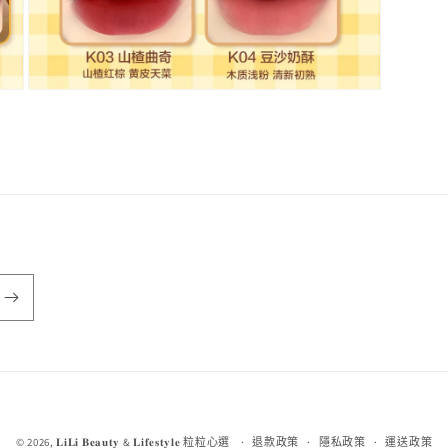
在
互
動
視
窗
中
開
啟
多
媒
體
檔
案
9
付
© 2026,
𝐋𝐢𝐋𝐢 𝐁𝐞𝐚𝐮𝐭𝐲 & 𝐋𝐢𝐟𝐞𝐬𝐭𝐲𝐥𝐞 粒粒心選
退款政策
隱私政策
運送政策