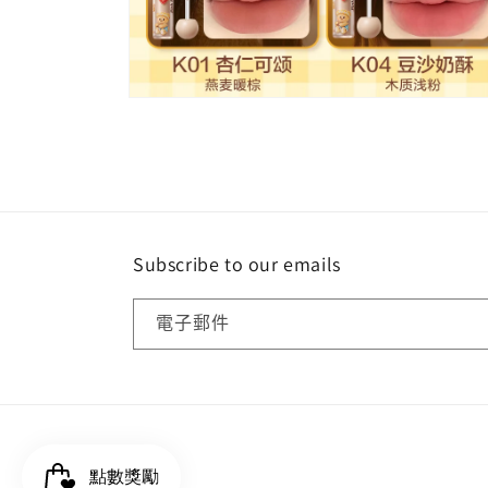
在
互
動
視
窗
中
開
啟
Subscribe to our emails
多
媒
體
電子郵件
檔
案
8