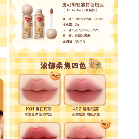
檔
案
5
在
互
動
視
窗
中
開
啟
多
媒
體
檔
案
7