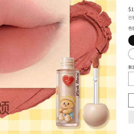
$
已
色
數