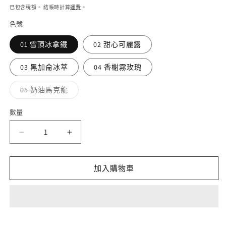
價
價
檔
已包含稅額。 結帳時計算
運費
。
案
色號
1
2
01 雪頂冰拿鐵
02 甜心可麗露
03 黑加侖冰萃
04 香榭霧玫瑰
子
05 奶油馬克龍
類
已
售
數量
罄
或
無
FLOWERKNOWS
FLOWERKNOWS
法
供
花
花
貨
知
知
加入購物車
曉
曉
草
草
莓
莓
洛
洛