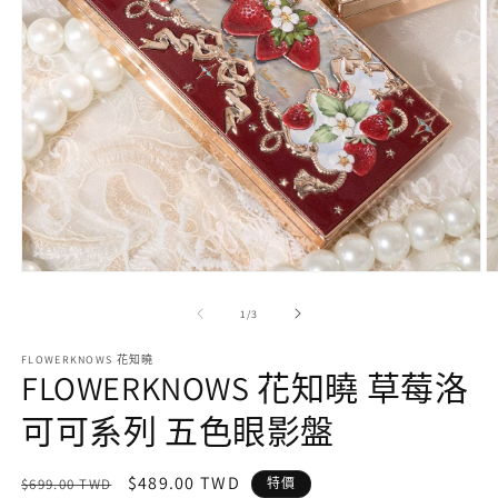
在
互
/
1
/
3
動
視
FLOWERKNOWS 花知曉
窗
FLOWERKNOWS 花知曉 草莓洛
中
開
可可系列 五色眼影盤
啟
多
媒
定
售
$489.00 TWD
$699.00 TWD
特價
體