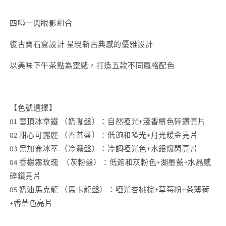
可
可
可
可
四啞一閃眼影組合
系
系
列
列
復古寶石盒設計 呈現新古典感的優雅設計
五
五
以美味下午茶點為靈感，打造五款不同風格配色
色
色
眼
眼
影
影
盤
盤
【色號選擇】
數
數
01 雪頂冰拿鐵 （奶咖盤）：自然啞光+淺香檳色碎鑽亮片
量
量
02 甜心可露麗 （杏茶盤）：低飽和啞光+月光暖金亮片
減
增
03 黑加侖冰萃 （冷霧盤）：冷調啞光色+水銀爆閃亮片
少
加
04 香榭霧玫瑰 （灰粉盤）：低飽和灰粉色+湖墨藍+水晶感
碎鑽亮片
05 奶油馬克龍 （馬卡龍盤）：啞光杏桃棕+草莓粉+茶薄荷
+香草色亮片