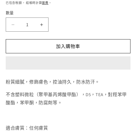
價
價
已包含稅額。 結帳時計算
運費
。
1
2
數量
UNNY
UNNY
CLUB
CLUB
輕
輕
加入購物車
透
透
持
持
妝
妝
定
定
妝
妝
粉質細膩，修飾膚色，控油持久，防水防汗。
散
散
不含塑料微粒（聚甲基丙烯酸甲酯），D5，TEA，對羥苯甲
粉
粉
酸酯，苯甲酮，防腐劑等。
數
數
量
量
減
增
少
加
適合膚質：任何膚質