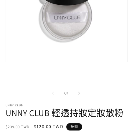
在
互
動
視
窗
中
/
1
/
6
開
啟
UNNY CLUB
UNNY CLUB 輕透持妝定妝散粉
多
媒
體
定
售
$120.00 TWD
檔
$239.00 TWD
特價
案